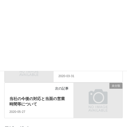
合わせて、社員に対して咳エチケットやうがい、手洗い等の励行
を徹底してまいります。
ご理解のほど、よろしくお願い申し上げます。
未分類
カテゴリー
未分類
前の記事
貸切バス事業者安全性評価認定 3
月31日付けで…
2020-03-31
未分類
次の記事
当社の今後の対応と当面の営業
時間等について
2020-05-27